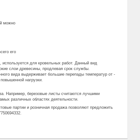
ой можно
сего его
, используется для кровельных работ. Данный вид
окие слои древесины, продлевая срок службы.
нного вида выдерживает большие перепады температур от -
 повышенной нагрузки.
ва. Например, березовые листы считаются лучшими
самых различных областях деятельности.
товые партии и розничная продажа позволяют предложить
7750694332.