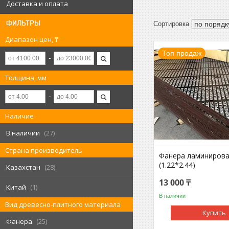
Доставка и оплата
ФИЛЬТРЫ
Диапазон цен, ₸
Топ продаж
Толщина, мм
Наличие
В наличии
27
Страна производитель
Фанера ламиниров
(1.22*2.44)
Казахстан
28
13 000 ₸
Китай
1
В наличии
Вид древесно-плитного материала
Купить
Фанера
25