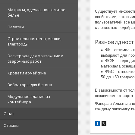
Матрасы, одеяла, постельное
Существует множеств
белье
свойствами, которым
пользователей все м
Палатки
с легкостью подобра
Строительная пена, мешки,
Разновидност
электроды
ФК - оптимальны
выбирают для про
Электроды для монтажных и
ФСФ – подходит
сварочных работ
материала оснаще
ФБС – относитс
Кровати армейские
50 до +50 градусо
Вибраторы для бетона
В зависимости от то
независимо от сорта
Модульное здание из
контейнера
Фанера в Алматы в ш
каждому заказчику и
О нас
Отзывы