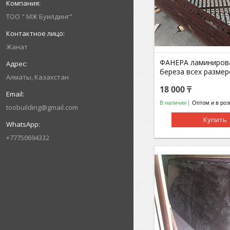
ТОО " МЖ Буилдинг"
Жанат
ФАНЕРА ламиниров
береза всех размер
Алматы, Казахстан
18 000 ₸
В наличии
Оптом и в роз
toobuilding@gmail.com
Купить
+77750694332