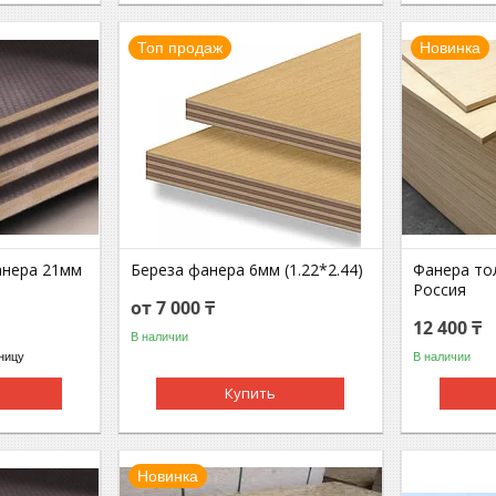
Топ продаж
Новинка
анера 21мм
Береза фанера 6мм (1.22*2.44)
Фанера то
Россия
от 7 000 ₸
12 400 ₸
В наличии
ницу
В наличии
Купить
Новинка