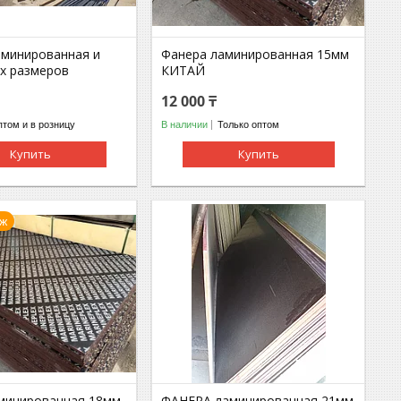
минированная и
Фанера ламинированная 15мм
ех размеров
КИТАЙ
12 000 ₸
том и в розницу
В наличии
Только оптом
Купить
Купить
аж
минированная 18мм.
ФАНЕРА ламинированная 21мм