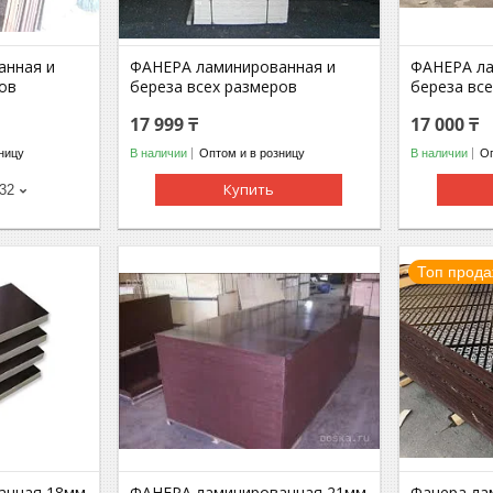
анная и
ФАНЕРА ламинированная и
ФАНЕРА ла
ов
береза всех размеров
береза вс
17 999 ₸
17 000 ₸
ницу
В наличии
Оптом и в розницу
В наличии
Оп
Купить
-32
Топ прод
анная 18мм
ФАНЕРА ламинированная 21мм
Фанера ла