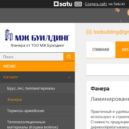
Создать сайт
на Satu.kz
toobuilding@g
Фанера от ТОО МЖ Буилдинг
ГЛАВНАЯ
КАТ
Каталог
Фанера
Брус, лес, пиломатериалы
Ламинированн
Фанера
Термосы армейские
Практичный и удобны
используют в строите
Теплоизоляционные
Стоимость продукции
материалы (Кошма войлок)
деревообрабатывающе