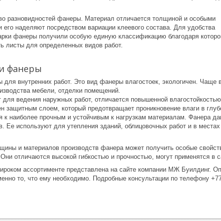
о разновидностей фанеры. Материал отличается толщиной и особыми
и его наделяют посредством вариации клеевого состава. Для удобства
арки фанеры получили особую единую классификацию благодаря котор
ть листы для определенных видов работ.
и фанеры
 для внутренних работ. Это вид фанеры влагостоек, экологичен. Чаще в
изводства мебели, отделки помещений.
 для ведения наружных работ, отличается повышенной влагостойкостью
н защитным слоем, который предотвращает проникновение влаги в глуб
я к наиболее прочным и устойчивым к нагрузкам материалам. Фанера да
в. Ее используют для утепления зданий, облицовочных работ и в местах
лщины и материалов производств фанера может получить особые свойст
. Они отличаются высокой гибкостью и прочностью, могут применятся в 
ироком ассортименте представлена на сайте компании МЖ Буилдинг. Оп
менно то, что ему необходимо. Подробные консультации по телефону +7