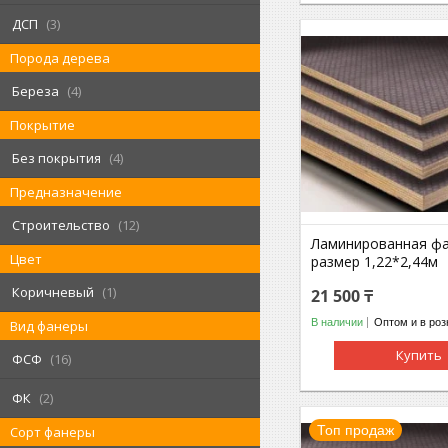
ДСП
3
Порода дерева
Береза
4
Покрытие
Без покрытия
4
Предназначение
Строительство
12
Ламинированная ф
Цвет
размер 1,22*2,44м
Коричневый
1
21 500 ₸
В наличии
Оптом и в роз
Вид фанеры
Купить
ФСФ
16
ФК
2
Топ продаж
Сорт фанеры