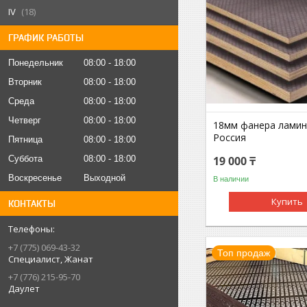
IV
18
ГРАФИК РАБОТЫ
Понедельник
08:00
18:00
Вторник
08:00
18:00
Среда
08:00
18:00
Четверг
08:00
18:00
18мм фанера лами
Россия
Пятница
08:00
18:00
19 000 ₸
Суббота
08:00
18:00
Воскресенье
Выходной
В наличии
Купить
КОНТАКТЫ
+7 (775) 069-43-32
Топ продаж
Специалист, Жанат
+7 (776) 215-95-70
Даулет