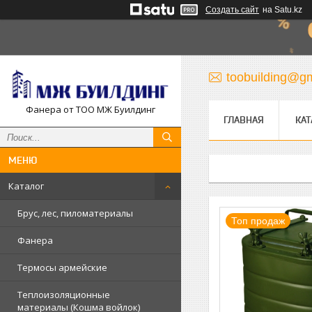
Создать сайт
на Satu.kz
toobuilding@g
Фанера от ТОО МЖ Буилдинг
ГЛАВНАЯ
КАТ
Каталог
Брус, лес, пиломатериалы
Топ продаж
Фанера
Термосы армейские
Теплоизоляционные
материалы (Кошма войлок)