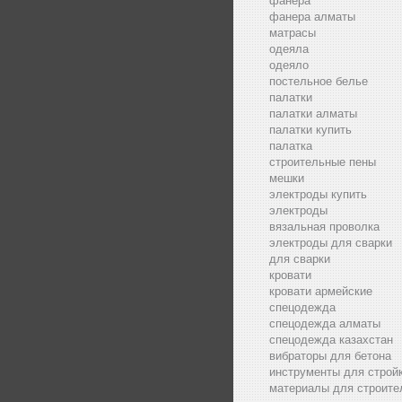
фанера
фанера алматы
матрасы
одеяла
одеяло
постельное белье
палатки
палатки алматы
палатки купить
палатка
строительные пены
мешки
электроды купить
электроды
вязальная проволка
электроды для сварки
для сварки
кровати
кровати армейские
спецодежда
спецодежда алматы
спецодежда казахстан
вибраторы для бетона
инструменты для строй
материалы для строите