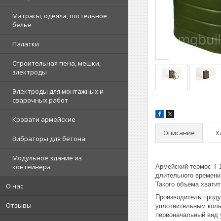
Матрасы, одеяла, постельное
белье
Палатки
Строительная пена, мешки,
электроды
Электроды для монтажных и
сварочных работ
Кровати армейские
Описание
Х
Вибраторы для бетона
Модульное здание из
контейнера
Армейский термос Т-
длительного времени.
Такого объема хватит
О нас
Производитель проду
Отзывы
уплотнительным кольц
первоначальный вид у