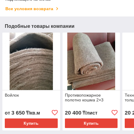
Все условия возврата
Подобные товары компании
Войлок
Противопожарное
Техн
полотно кошма 2×3
тол
3 650
20 400
20 
от
₸/кв.м
₸/лист
Купить
Купить