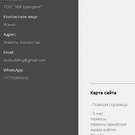
ТОО " МЖ Буилдинг"
Жанат
Алматы, Казахстан
toobuilding@gmail.com
+77750694332
Карта сайта
Главная страница
О нас
термосы
термосы армейские
кошма войлок