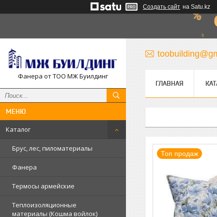
Создать сайт
на Satu.kz
toobuilding@g
Фанера от ТОО МЖ Буилдинг
ГЛАВНАЯ
КАТ
Каталог
Брус, лес, пиломатериалы
Топ продаж
Фанера
Термосы армейские
Теплоизоляционные
материалы (Кошма войлок)