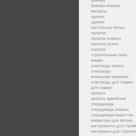
фанера
фанера алматы
матрасы
одеяла
одеяло
постельное белье
палатки
палатки алматы
палатки купить
палатка
строительные пены
мешки
электроды купить
электроды
вязальная проволка
электроды для сварки
для сварки
кровати
кровати армейские
спецодежда
спецодежда алматы
спецодежда казахстан
вибраторы для бетона
инструменты для строй
материалы для строите