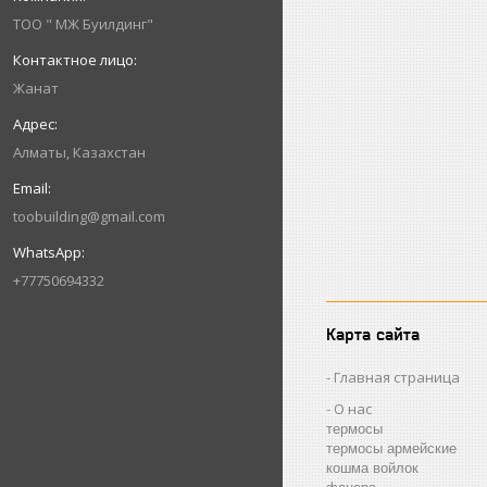
ТОО " МЖ Буилдинг"
Жанат
Алматы, Казахстан
toobuilding@gmail.com
+77750694332
Карта сайта
Главная страница
О нас
термосы
термосы армейские
кошма войлок