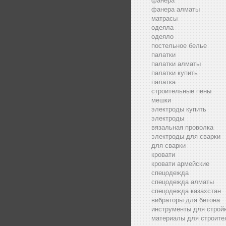
фанера
фанера алматы
матрасы
одеяла
одеяло
постельное белье
палатки
палатки алматы
палатки купить
палатка
строительные пены
мешки
электроды купить
электроды
вязальная проволка
электроды для сварки
для сварки
кровати
кровати армейские
спецодежда
спецодежда алматы
спецодежда казахстан
вибраторы для бетона
инструменты для строй
материалы для строите