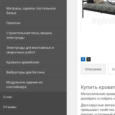
Матрасы, одеяла, постельное
белье
Палатки
Строительная пена, мешки,
электроды
Электроды для монтажных и
сварочных работ
Кровати армейские
Описание
Х
Вибраторы для бетона
Модульное здание из
Купить крова
контейнера
Металлические крова
О нас
разобрать и собрать 
Двухъярусные металл
Отзывы
превышают свойства 
придает эстетичный 