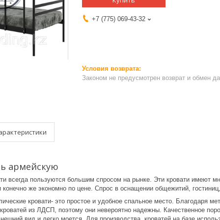
Купить
+7 (775) 069-43-32
Законом не предусмотрен возврат и обмен д
арактеристики
ть армейскую
ти всегда пользуются большим спросом на рынке. Эти кровати имеют м
и конечно же экономно по цене. Спрос в оснащении общежитий, гостини
ические кровати- это простое и удобное спальное место. Благодаря ме
кроватей из ЛДСП, поэтому они невероятно надежны. Качественное пор
внешний вид и легко моется. Для производства кроватей на базе испол