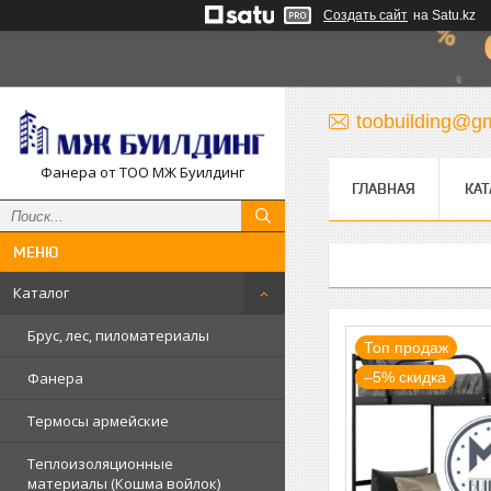
Создать сайт
на Satu.kz
toobuilding@g
Фанера от ТОО МЖ Буилдинг
ГЛАВНАЯ
КАТ
Каталог
Брус, лес, пиломатериалы
Топ продаж
–5%
Фанера
Термосы армейские
Теплоизоляционные
материалы (Кошма войлок)