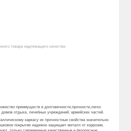
анного товара надлежащего качества
ножество преимуществ в долговечности,прочности,легко
ц, домов отдыха, лечебных учреждений, армейских частей.
таллическому каркасу их прочностные свойства значительно
ошковое покрытие надежно защищает металл от коррозии,
ьзуют только современные качественные и безопасные