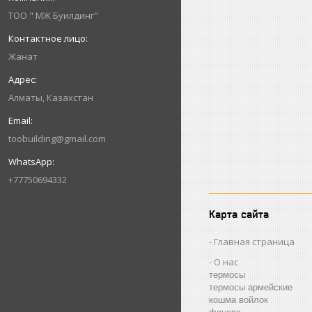
ТОО " МЖ Буилдинг"
Жанат
Алматы, Казахстан
toobuilding@gmail.com
+77750694332
Карта сайта
Главная страница
О нас
термосы
термосы армейские
кошма войлок