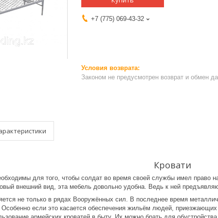
Купить
+7 (775) 069-43-32
Законом не предусмотрен возврат и обмен д
арактеристики
Кровати
еобходимы для того, чтобы солдат во время своей службы имел право н
ровый внешний вид, эта мебель довольно удобна. Ведь к ней предъявля
яется не только в рядах Вооружённых сил. В последнее время металлич
 Особенно если это касается обеспечения жильём людей, приезжающих н
льзование армейских кроватей в быту. Их можно брать для обустройства