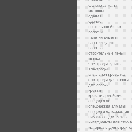
фанера
фанера алматы
матрасы
одеяла
одеяло
постельное белье
палатки
палатки алматы
палатки купить
палатка
строительные пены
мешки
электроды купить
электроды
вязальная проволка
электроды для сварки
для сварки
кровати
кровати армейские
спецодежда
спецодежда алматы
спецодежда казахстан
вибраторы для бетона
инструменты для строй
материалы для строите