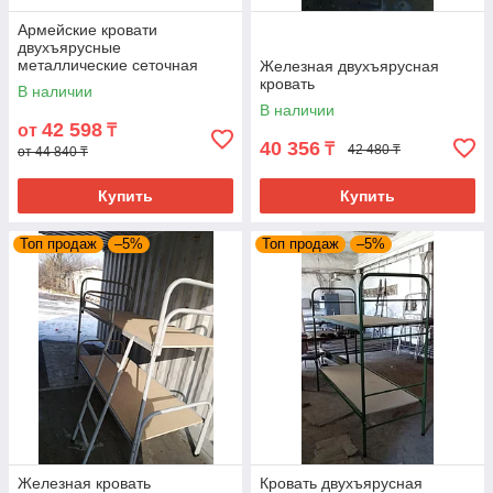
Армейские кровати
двухъярусные
металлические сеточная
Железная двухъярусная
кровать
В наличии
В наличии
42 598
от
₸
40 356
₸
42 480 ₸
от 44 840 ₸
Купить
Купить
Топ продаж
–5%
Топ продаж
–5%
Железная кровать
Кровать двухъярусная