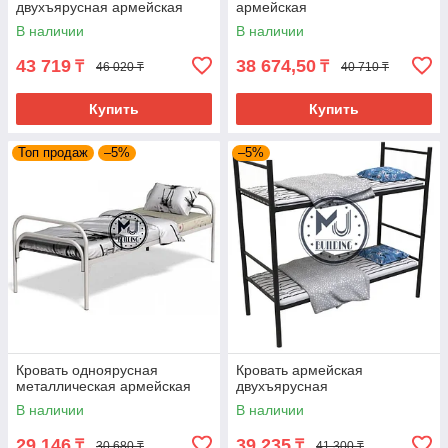
двухъярусная армейская
армейская
В наличии
В наличии
43 719
38 674,50
₸
₸
46 020 ₸
40 710 ₸
Купить
Купить
Топ продаж
–5%
–5%
Кровать одноярусная
Кровать армейская
металлическая армейская
двухъярусная
В наличии
В наличии
29 146
39 235
₸
₸
30 680 ₸
41 300 ₸