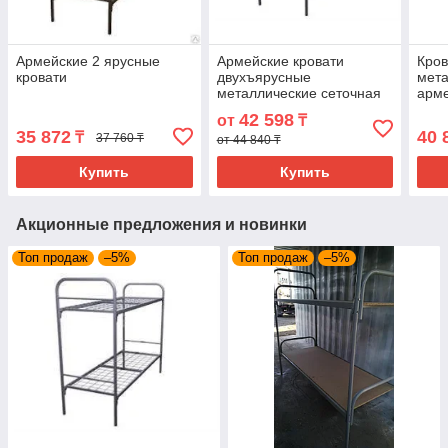
Армейские 2 ярусные
Армейские кровати
Кров
кровати
двухъярусные
мета
металлические сеточная
арм
42 598
от
₸
35 872
40 
₸
37 760 ₸
от 44 840 ₸
Купить
Купить
Акционные предложения и новинки
Топ продаж
–5%
Топ продаж
–5%